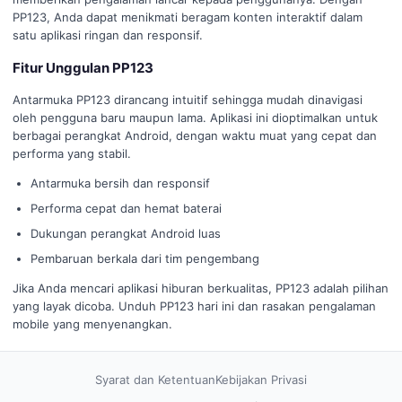
PP123, Anda dapat menikmati beragam konten interaktif dalam
satu aplikasi ringan dan responsif.
Fitur Unggulan PP123
Antarmuka PP123 dirancang intuitif sehingga mudah dinavigasi
oleh pengguna baru maupun lama. Aplikasi ini dioptimalkan untuk
berbagai perangkat Android, dengan waktu muat yang cepat dan
performa yang stabil.
Antarmuka bersih dan responsif
Performa cepat dan hemat baterai
Dukungan perangkat Android luas
Pembaruan berkala dari tim pengembang
Jika Anda mencari aplikasi hiburan berkualitas, PP123 adalah pilihan
yang layak dicoba. Unduh PP123 hari ini dan rasakan pengalaman
mobile yang menyenangkan.
Syarat dan Ketentuan
Kebijakan Privasi